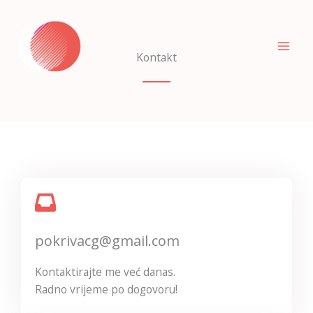
Skip
to
content
Kontakt
pokrivacg@gmail.com
Kontaktirajte me već danas.
Radno vrijeme po dogovoru!